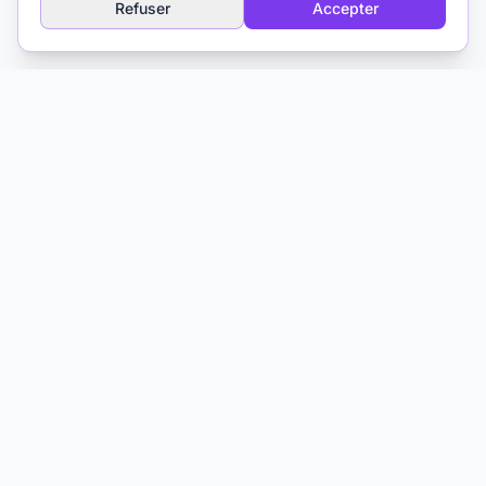
Refuser
Accepter
Explorer
Glossaire IA
À propos
Médias & Formation
Contact
Matthieu Ferry
Psychologue clinicien TCC
Toulouse, France
IA et Psychothérapie