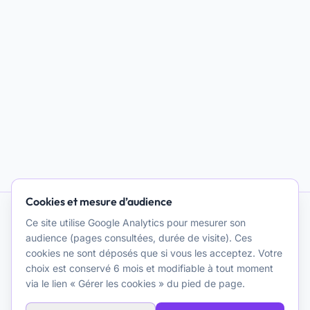
Cookies et mesure d’audience
Ce site utilise Google Analytics pour mesurer son
IA et Psychothérapie
audience (pages consultées, durée de visite). Ces
cookies ne sont déposés que si vous les acceptez. Votre
Promouvoir une réflexion clinique et théorique de qualité sur
choix est conservé 6 mois et modifiable à tout moment
l'usage de l'intelligence artificielle à des fins
via le lien « Gérer les cookies » du pied de page.
psychothérapeutiques. Une ressource pour les cliniciens.