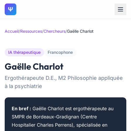
Ψ
Accueil
/
Ressources
/
Chercheurs
/
Gaëlle Charlot
IA thérapeutique
Francophone
Gaëlle Charlot
Ergothérapeute D.E., M2 Philosophie appliquée
à la psychiatrie
En bref :
Gaëlle Charlot est ergothérapeute au
SMPR de Bordeaux-Gradignan (Centre
Hospitalier Charles Perrens), spécialisée en