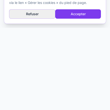
l'usage de l'intelligence artificielle à des fins
via le lien « Gérer les cookies » du pied de page.
psychothérapeutiques. Une ressource pour les cliniciens.
Refuser
Accepter
Explorer
Glossaire IA
À propos
Médias & Formation
Contact
Matthieu Ferry
Psychologue clinicien TCC
Toulouse, France