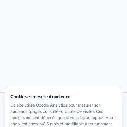
Cookies et mesure d’audience
Ce site utilise Google Analytics pour mesurer son
IA et Psychothérapie
audience (pages consultées, durée de visite). Ces
cookies ne sont déposés que si vous les acceptez. Votre
Promouvoir une réflexion clinique et théorique de qualité sur
choix est conservé 6 mois et modifiable à tout moment