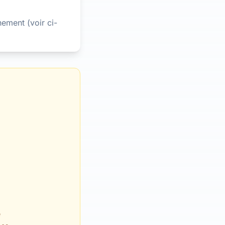
hement (voir ci-
e