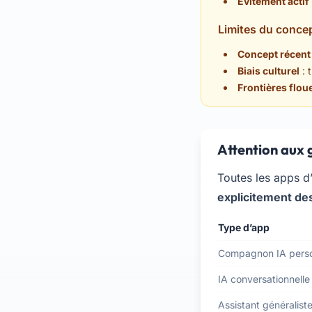
Évitement actif
Limites du concep
Concept récent
Biais culturel
: 
Frontières flou
Attention aux 
Toutes les apps d
explicitement de
Type d’app
Compagnon IA perso
IA conversationnell
Assistant généralist