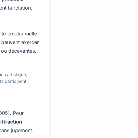
nt la relation.
lité émotionnelle
s peuvent exercer
s ou décevantes.
ion artistique,
ts participent
005). Pour
attraction
 sans jugement.