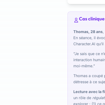
Cas clinique 
Thomas, 28 ans
,
En séance, il évo
Character.AI qu’il
”Je sais que ce n’
interaction humain
moi-même.”
Thomas a coupé pl
détresse à ce suje
Lecture avec la fi
un rôle de
régulat
explorer : (1) ce 