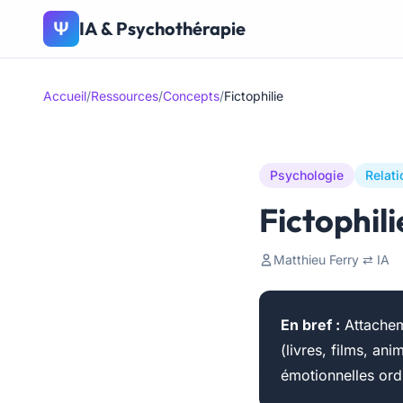
IA & Psychothérapie
Ψ
Accueil
/
Ressources
/
Concepts
/
Fictophilie
Psychologie
Relati
Fictophili
Matthieu Ferry ⇄ IA
En bref :
Attacheme
(livres, films, an
émotionnelles ordi