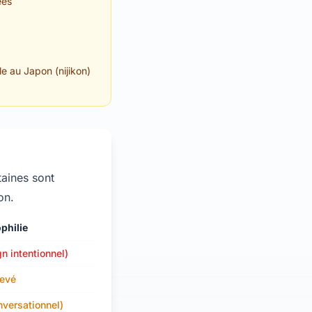
ées
le au Japon (nijikon)
taines sont
on.
philie
n intentionnel)
levé
versationnel)