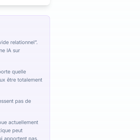
ide relationnel”.
ne IA sur
porte quelle
eux être totalement
essent pas de
oue actuellement
tique peut
ui apportent pas,