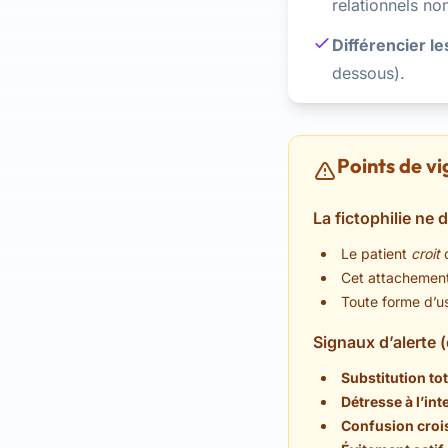
relationnels non
Différencier l
dessous).
Points de vi
La fictophilie ne 
Le patient
croit
q
Cet attachement
Toute forme d’us
Signaux d’alerte 
Substitution tot
Détresse à l’int
Confusion croi