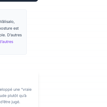
Välisalo,
osture est
ble. D’autres
d’autres
veloppé une “vraie
ude plutôt qu’à
d’être jugé.