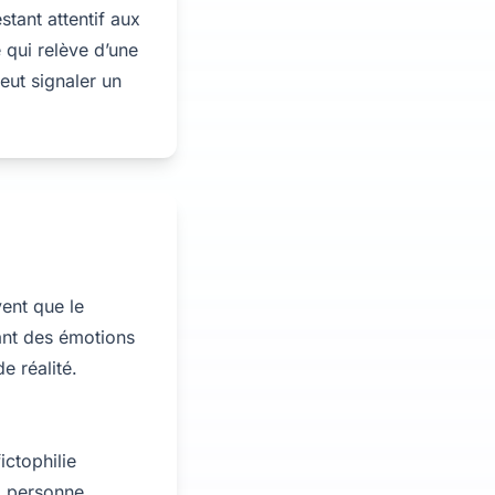
tant attentif aux
 qui relève d’une
eut signaler un
vent que le
tant des émotions
e réalité.
ictophilie
a personne