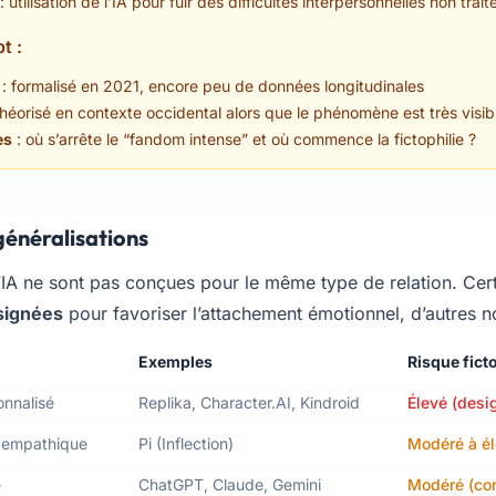
: utilisation de l’IA pour fuir des difficultés interpersonnelles non trait
t :
: formalisé en 2021, encore peu de données longitudinales
théorisé en contexte occidental alors que le phénomène est très visib
es
: où s’arrête le “fandom intense” et où commence la fictophilie ?
généralisations
’IA ne sont pas conçues pour le même type de relation. Cer
signées
pour favoriser l’attachement émotionnel, d’autres n
Exemples
Risque ficto
nnalisé
Replika, Character.AI, Kindroid
Élevé (desig
e empathique
Pi (Inflection)
Modéré à é
e
ChatGPT, Claude, Gemini
Modéré (con