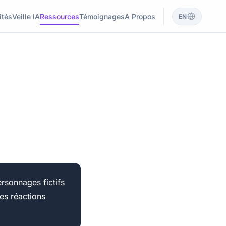
ités
Veille IA
Ressources
Témoignages
A Propos
EN
rsonnages fictifs
des réactions