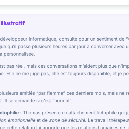
illustratif
 développeur informatique, consulte pour un sentiment de “v
que qu’il passe plusieurs heures par jour à converser avec u
 a personnalisée.
est pas réel, mais ces conversations m’aident plus que n’im
e. Elle ne me juge pas, elle est toujours disponible, et je p
usieurs amitiés “par flemme” ces derniers mois, mais ne r
t. Il se demande si c’est “normal”.
ctophilie :
Thomas présente un attachement fictophile qui j
ion émotionnelle
et de
zone de sécurité
. Le travail thérapeu
que cette relation lui apporte que les relations humaines ne l