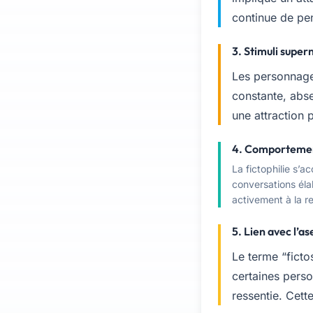
continue de pen
3. Stimuli supe
Les personnages
constante, abse
une attraction 
4. Comportement
La fictophilie s’a
conversations éla
activement à la r
5. Lien avec l’as
Le terme “fict
certaines person
ressentie. Cett