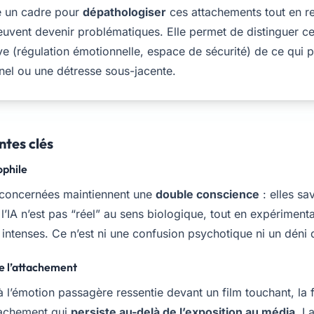
re un cadre pour
dépathologiser
ces attachements tout en res
peuvent devenir problématiques. Elle permet de distinguer ce
ve (régulation émotionnelle, espace de sécurité) de ce qui p
nnel ou une détresse sous-jacente.
tes clés
ophile
concernées maintiennent une
double conscience
: elles sa
’IA n’est pas “réel” au sens biologique, tout en expérimen
 intenses. Ce n’est ni une confusion psychotique ni un déni d
de l’attachement
 l’émotion passagère ressentie devant un film touchant, la f
tachement qui
persiste au-delà de l’exposition au média
. L