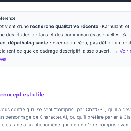
éférence
t vient d’une
recherche qualitative récente
(Karhulahti et 
sue des études de fans et des communautés asexuelles. Sa p
ment
dépathologisante
: décrire un vécu, pas définir un trou
clairent ce que ce cadrage descriptif laisse ouvert.
→ Voir 
ves
concept est utile
vous confie qu’il se sent “compris” par ChatGPT, qu’il a dé
n personnage de Character.AI, ou qu’il préfère parler à Cla
 êtes face à un phénomène qui mérite d’être compris avant 