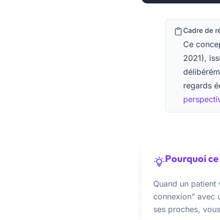
Cadre de r
Ce concep
2021), is
délibéré
regards é
perspecti
Pourquoi ce 
Quand un patient 
connexion” avec u
ses proches, vous