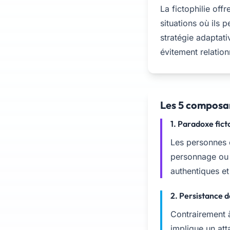
La fictophilie off
situations où ils 
stratégie adaptati
évitement relatio
Les 5 composan
1. Paradoxe fict
Les personnes 
personnage ou l
authentiques et
2. Persistance 
Contrairement à
implique un at