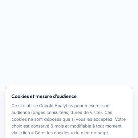
Cookies et mesure d’audience
Ce site utilise Google Analytics pour mesurer son
IA et Psychothérapie
audience (pages consultées, durée de visite). Ces
cookies ne sont déposés que si vous les acceptez. Votre
Promouvoir une réflexion clinique et théorique de qualité sur
choix est conservé 6 mois et modifiable à tout moment
l'usage de l'intelligence artificielle à des fins
via le lien « Gérer les cookies » du pied de page.
psychothérapeutiques. Une ressource pour les cliniciens.