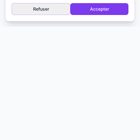
Refuser
Accepter
Explorer
Glossaire IA
À propos
Médias & Formation
Contact
Matthieu Ferry
Psychologue clinicien TCC
Toulouse, France
IA et Psychothérapie