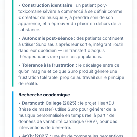
•
Construction identitaire
: un patient poly-
toxicomane sévère a commencé à se définir comme
« créateur de musique », à prendre soin de son
apparence, et à éprouver du plaisir en dehors de la
substance.
•
Autonomie post-séance
: des patients continuent
à utiliser Suno seuls après leur sortie, intégrant l’outil
dans leur quotidien — un transfert d’acquis
thérapeutiques rare pour ces populations.
•
Tolérance à la frustration
: le décalage entre ce
qu’on imagine et ce que Suno produit génère une
frustration tolérable, propice au travail sur le principe
de réalité.
Recherche académique
•
Dartmouth College (2025)
: le projet HeartDJ
(thèse de master) utilise Suno pour générer de la
musique personnalisée en temps réel à partir de
données de variabilité cardiaque (HRV), pour des
interventions de bien-être.
•
ArXiv (2025)
: une étude compare les perceptions