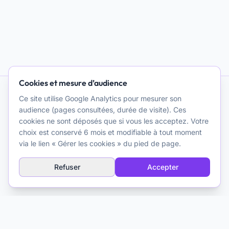
Cookies et mesure d’audience
Ce site utilise Google Analytics pour mesurer son
IA et Psychothérapie
audience (pages consultées, durée de visite). Ces
cookies ne sont déposés que si vous les acceptez. Votre
Promouvoir une réflexion clinique et théorique de qualité sur
choix est conservé 6 mois et modifiable à tout moment
l'usage de l'intelligence artificielle à des fins
via le lien « Gérer les cookies » du pied de page.
psychothérapeutiques. Une ressource pour les cliniciens.
Refuser
Accepter
Explorer
Glossaire IA
À propos