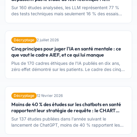
framework de Hua
Sur 160 études analysées, les LLM représentent 77 %
des tests techniques mais seulement 16 % des essais
cliniques. Une équipe de Harvard propose un cadre à
trois niveaux pour situer ce que les études prouvent
réellement — et ce qu'elles ne prouvent pas.
Décryptage
2 juillet 2026
Cinq principes pour juger l'IA en santé mentale : ce
que vaut le cadre AIEF, et ce qui lui manque
Plus de 170 cadres éthiques de l'IA publiés en dix ans,
zéro effet démontré sur les patients. Le cadre des cinq
principes (Floridi-Cowls) reste pourtant le meilleur point
de départ du praticien — à condition de savoir ce qu'il
peut, ce qu'il ne peut pas, et comment le convertir en
grille d'évaluation actionnable. Article fondateur de notre
Décryptage
12 février 2026
dossier Éthique de l'IA en santé mentale.
Moins de 40 % des études sur les chatbots en santé
rapportent leur stratégie de requête : le CHART
Statement
Sur 137 études publiées dans l'année suivant le
lancement de ChatGPT, moins de 40 % rapportent les
éléments clés de leur stratégie de requête. Un