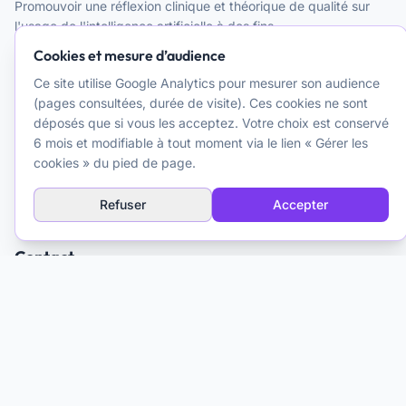
Promouvoir une réflexion clinique et théorique de qualité sur
l'usage de l'intelligence artificielle à des fins
psychothérapeutiques. Une ressource pour les cliniciens.
Cookies et mesure d’audience
Ce site utilise Google Analytics pour mesurer son audience
Explorer
(pages consultées, durée de visite). Ces cookies ne sont
déposés que si vous les acceptez. Votre choix est conservé
Glossaire IA
6 mois et modifiable à tout moment via le lien « Gérer les
cookies » du pied de page.
À propos
Médias & Formation
Refuser
Accepter
Contact
Matthieu Ferry
Psychologue clinicien TCC
Toulouse, France