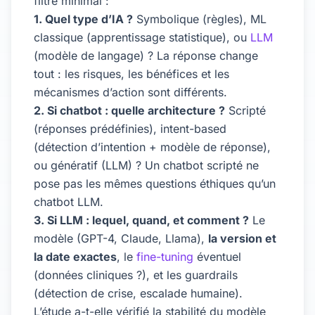
filtre minimal :
1. Quel type d’IA ?
Symbolique (règles), ML
classique (apprentissage statistique), ou
LLM
(modèle de langage) ? La réponse change
tout : les risques, les bénéfices et les
mécanismes d’action sont différents.
2. Si chatbot : quelle architecture ?
Scripté
(réponses prédéfinies), intent-based
(détection d’intention + modèle de réponse),
ou génératif (LLM) ? Un chatbot scripté ne
pose pas les mêmes questions éthiques qu’un
chatbot LLM.
3. Si LLM : lequel, quand, et comment ?
Le
modèle (GPT-4, Claude, Llama),
la version et
la date exactes
, le
fine-tuning
éventuel
(données cliniques ?), et les guardrails
(détection de crise, escalade humaine).
L’étude a-t-elle vérifié la stabilité du modèle