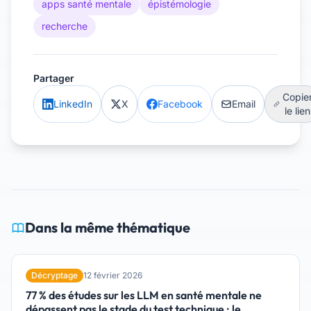
apps santé mentale
épistémologie
recherche
Partager
Copie
LinkedIn
X
Facebook
Email
le lien
Dans la même thématique
Décryptage
12 février 2026
77 % des études sur les LLM en santé mentale ne
dépassent pas le stade du test technique : le