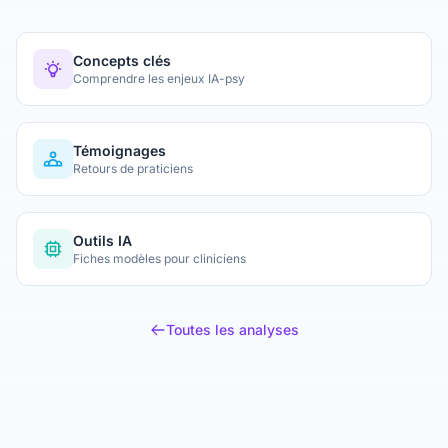
consortium international de 531 experts propose 12
critères pour y remédier — et changer la manière dont
nous lisons ces études.
Concepts clés
Comprendre les enjeux IA-psy
Témoignages
Retours de praticiens
Outils IA
Fiches modèles pour cliniciens
Toutes les analyses