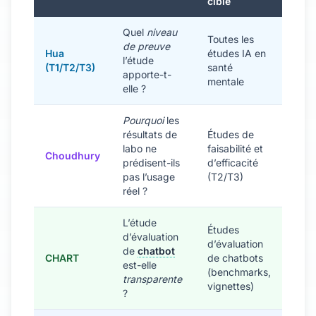
ciblé
Quel
niveau
Toutes les
de preuve
Hua
études IA en
l’étude
(T1/T2/T3)
santé
apporte-t-
mentale
elle ?
Pourquoi
les
résultats de
Études de
labo ne
faisabilité et
Choudhury
prédisent-ils
d’efficacité
pas l’usage
(T2/T3)
réel ?
L’étude
Études
d’évaluation
d’évaluation
de
chatbot
CHART
de chatbots
est-elle
(benchmarks,
transparente
vignettes)
?