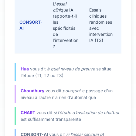
L’
essai
clinique
IA
Essais
rapporte-t-il
cliniques
CONSORT-
les
randomisés
AI
spécificités
avec
de
intervention
l’intervention
IA (T3)
?
Hua
vous dit
à quel niveau de preuve
se situe
l’étude (T1, T2 ou T3)
Choudhury
vous dit
pourquoi
le passage d’un
niveau à l’autre n’a rien d’automatique
CHART
vous dit
si l’étude d’évaluation de chatbot
est suffisamment transparente
CONSORT-AI
vous dit
si l’essai clinique IA