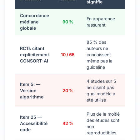
signifie
Concordance
En apparence
médiane
90 %
rassurant
globale
85 % des
RCTs citant
auteurs ne
explicitement
10 / 65
connaissent
CONSORT-AI
même pas la
guideline
4 études sur 5
Item 5i —
ne disent pas
Version
20 %
quel modèle a
algorithme
été utilisé
Plus de la moitié
Item 25 —
des études sont
Accessibilité
42 %
non
code
reproductibles