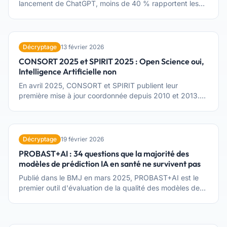
lancement de ChatGPT, moins de 40 % rapportent les
éléments clés de leur stratégie de requête. Un
consortium international de 531 experts propose 12
critères pour y remédier — et changer la manière dont
nous lisons ces études.
Décryptage
13 février 2026
CONSORT 2025 et SPIRIT 2025 : Open Science oui,
Intelligence Artificielle non
En avril 2025, CONSORT et SPIRIT publient leur
première mise à jour coordonnée depuis 2010 et 2013.
Avancée majeure : l'Open Science est intégré dans les
standards de base. Mais l'intelligence artificielle ?
Absente. Alors que CONSORT-AI existe depuis 2020,
les nouvelles guidelines ne mentionnent ni l'IA, ni les
Décryptage
19 février 2026
extensions existantes, ni les enjeux de transparence
PROBAST+AI : 34 questions que la majorité des
algorithmique.
modèles de prédiction IA en santé ne survivent pas
Publié dans le BMJ en mars 2025, PROBAST+AI est le
premier outil d'évaluation de la qualité des modèles de
prédiction clinique qui soumet les approches statistiques
classiques et celles issues de l'intelligence artificielle aux
mêmes exigences de rigueur. Son constat de départ est