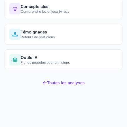
accablant : la majorité des modèles publiés sont de
mauvaise qualité, leurs performances sont surestimées
Concepts clés
Comprendre les enjeux IA-psy
et leurs biais passent inaperçus. Sixième volet de notre
série sur les cadres d'évaluation de l'IA en santé.
Témoignages
Retours de praticiens
Outils IA
Fiches modèles pour cliniciens
Toutes les analyses