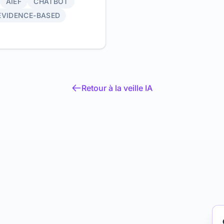
AIEF
CHATBOT
ble. Article fondateur de
entale.
EVIDENCE-BASED
Retour à la veille IA