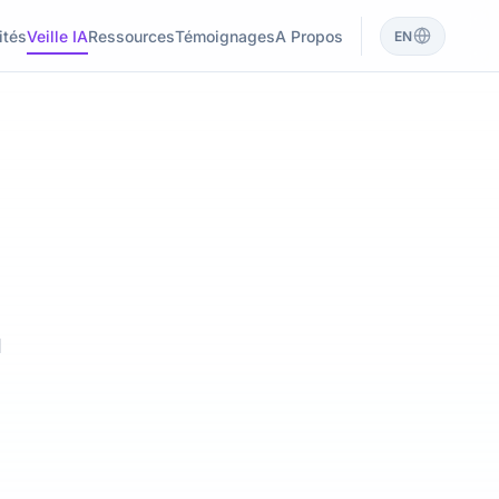
ités
Veille IA
Ressources
Témoignages
A Propos
EN
d