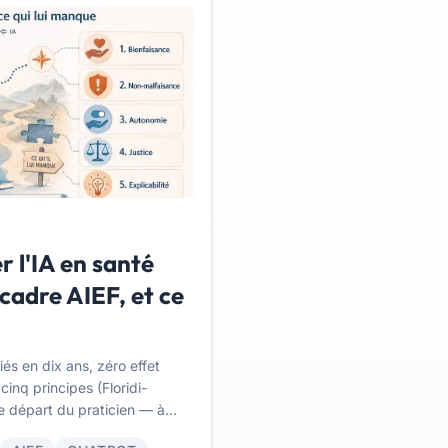
r l'IA en santé
 cadre AIEF, et ce
és en dix ans, zéro effet
inq principes (Floridi-
de départ du praticien — à
il ne peut pas, et comment le