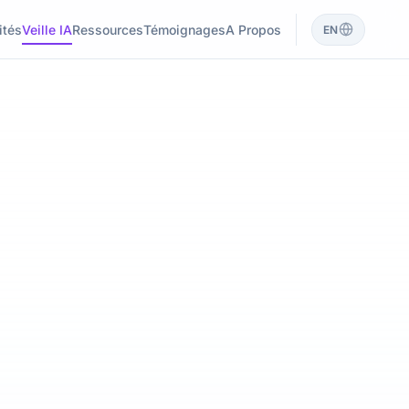
ités
Veille IA
Ressources
Témoignages
A Propos
EN