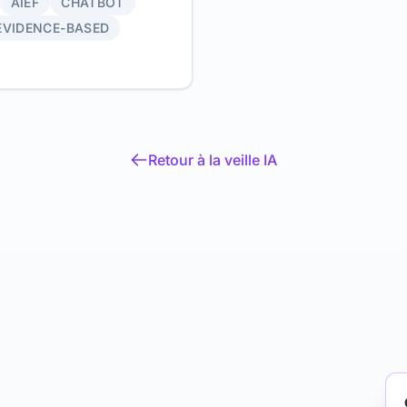
AIEF
CHATBOT
ble. Article fondateur de
entale.
EVIDENCE-BASED
Retour à la veille IA