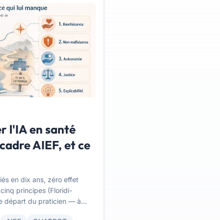
r l'IA en santé
 cadre AIEF, et ce
és en dix ans, zéro effet
inq principes (Floridi-
de départ du praticien — à
il ne peut pas, et comment le