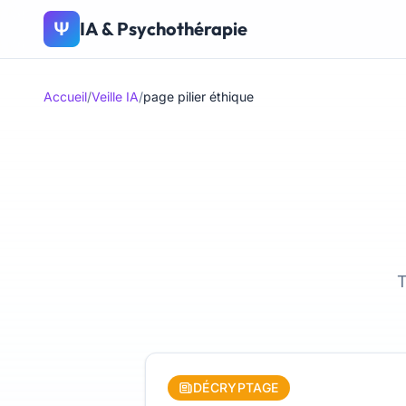
IA & Psychothérapie
Ψ
Accueil
/
Veille IA
/
page pilier éthique
T
DÉCRYPTAGE