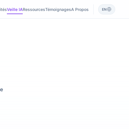
ités
Veille IA
Ressources
Témoignages
A Propos
EN
ue