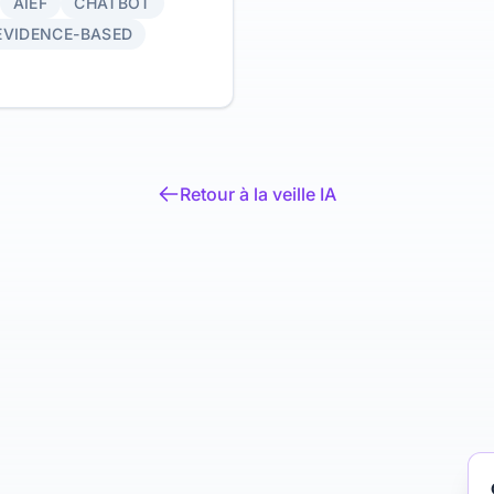
AIEF
CHATBOT
ble. Article fondateur de
entale.
EVIDENCE-BASED
Retour à la veille IA