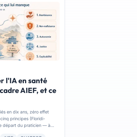
r l'IA en santé
 cadre AIEF, et ce
és en dix ans, zéro effet
inq principes (Floridi-
de départ du praticien — à
il ne peut pas, et comment le