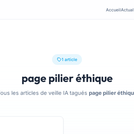
Accueil
Actual
1 article
page pilier éthique
ous les articles de veille IA tagués
page pilier éthiq